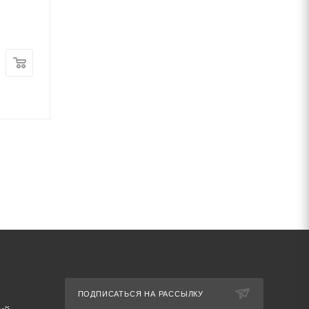
30136-95
30136-95
В наличии
В наличии
Цена:
Цена:
26
руб.
/кг
31
руб.
/кг
Артикул: 69756
Артикул: 69745
ПОДПИСАТЬСЯ НА РАССЫЛКУ