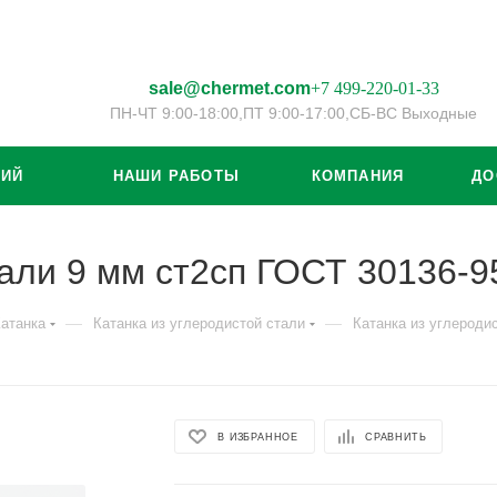
sale@chermet.com
+7 499-220-01-33
ПН-ЧТ 9:00-18:00,
ПТ 9:00-17:00,
СБ-ВС Выходные
ЦИЙ
НАШИ РАБОТЫ
КОМПАНИЯ
ДО
тали 9 мм ст2сп ГОСТ 30136-9
—
—
атанка
Катанка из углеродистой стали
Катанка из углероди
В ИЗБРАННОЕ
СРАВНИТЬ