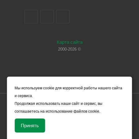
Карта сайта
2000-2026 ©
Мы используем cookie для корректной работы нашего сайта
и сервиса.
Цены, указанные на сайте, носят справочный характер и не
Продолжая использовать наши сайт и сервис, вы
являются офертой (в соответствии со ст. 435 ГК РФ). Они могут
соглашаетесь на использование файлов cookie.
изменяться в зависимости от рыночной ситуации и не влекут за
собой обязательств ООО «ЧЕРМЕТ.КОМ» по заключению
Принять
Договора. Окончательная стоимость товара формируется
менеджером и уточняется вместе со сроками поставки.