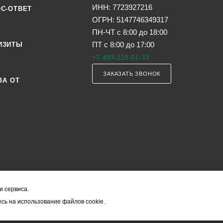
ИНН: 7723927216
С-ОТВЕТ
ОГРН: 5147746349317
ПН-ЧТ с 8:00 до 18:00
ПТ с 8:00 до 17:00
ИЗИТЫ
+7 499-220-01-33
ЗАКАЗАТЬ ЗВОНОК
ЗА ОТ
и сервиса.
я офертой (в соответствии со ст. 435 ГК РФ). Они могут изменяться в з
сь на использование файлов cookie.
ость товара формируется менеджером и уточняется вместе со срокам