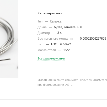
Характеристики
Тип
—
Катанка
Длина
—
бухта, отмотка, 6 м
Диаметр
—
3.4
Вес погонного метра. тн
—
0.00002096227698
Гост
—
ГОСТ 9850-72
Марка стали
—
15пс
Все характеристики
Указанная на сайте стоимость носит ознакомите
при формировании счёта.