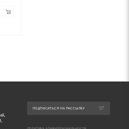
Цена:
Цена:
46 960
руб.
/т
46 838
руб.
/т
Артикул: 69625
Артикул: 69687
ПОДПИСАТЬСЯ НА РАССЫЛКУ
ий,
I,
ПОЛИТИКА КОНФИДЕНЦИАЛЬНОСТИ