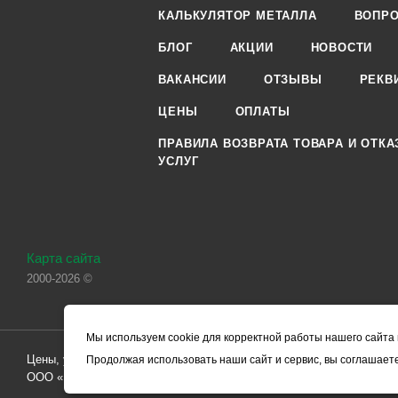
КАЛЬКУЛЯТОР МЕТАЛЛА
ВОПРО
БЛОГ
АКЦИИ
НОВОСТИ
ВАКАНСИИ
ОТЗЫВЫ
РЕКВ
ЦЕНЫ
ОПЛАТЫ
ПРАВИЛА ВОЗВРАТА ТОВАРА И ОТКА
УСЛУГ
Карта сайта
2000-2026 ©
Мы используем cookie для корректной работы нашего сайта 
Цены, указанные на сайте, носят справочный характер и не являютс
Продолжая использовать наши сайт и сервис, вы соглашаете
ООО «ЧЕРМЕТ.КОМ» по заключению Договора. Окончательная стоим