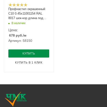
Профнастил окрашенный
С10 0.45х11001154 RAL
8017 шок-кор длина под
заказ арт.1051646
В наличии
Цена:
678
руб.
/м
Артикул: 58150
КУПИТЬ
КУПИТЬ В 1 КЛИК