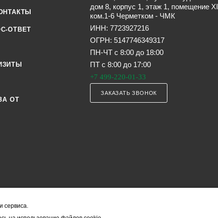
дом 8, корпус 1, этаж 1, помещение XI
ОНТАКТЫ
ком.1-6 Черметком - ЧМК
ИНН: 7723927216
С-ОТВЕТ
ОГРН: 5147746349317
ПН-ЧТ с 8:00 до 18:00
ПТ с 8:00 до 17:00
ИЗИТЫ
+7 499-220-01-33
ЗАКАЗАТЬ ЗВОНОК
ЗА ОТ
и сервиса.
я офертой (в соответствии со ст. 435 ГК РФ). Они могут изменяться в з