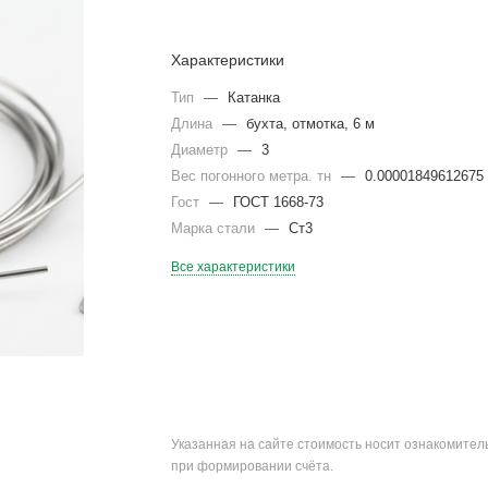
Характеристики
Тип
—
Катанка
Длина
—
бухта, отмотка, 6 м
Диаметр
—
3
Вес погонного метра. тн
—
0.00001849612675
Гост
—
ГОСТ 1668-73
Марка стали
—
Ст3
Все характеристики
Указанная на сайте стоимость носит ознакомите
при формировании счёта.