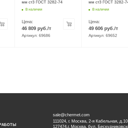
мм ст3 ГОСТ 3282-74
мм ст3 ГОСТ 3282-7
В наличии
В наличии
Цена:
Цена:
46 809
руб.
/т
49 606
руб.
/т
Артикул: 69686
Артикул: 69652
sale@chermet.com
111024, г. Москва, 2-я Кабельная, д.10
РАБОТЫ
127474,г. Москва, бул. Бескудниковск