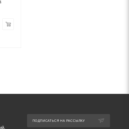
4
мм ст3 ГОСТ 3282-74
мм ст3 ГОСТ 152
В наличии
В наличии
Цена:
Цена:
48 430
руб.
/т
59 358
руб.
/т
Артикул: 69640
Артикул: 69594
ПОДПИСАТЬСЯ НА РАССЫЛКУ
ий,