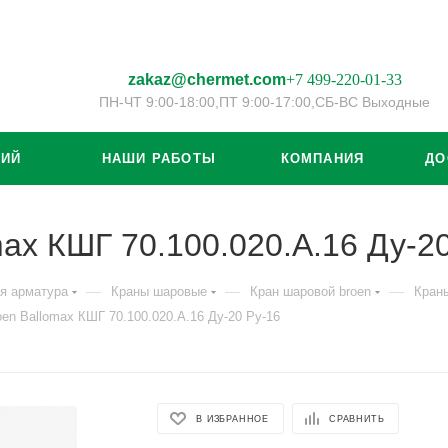
zakaz@chermet.com
+7 499-220-01-33
ПН-ЧТ 9:00-18:00,
ПТ 9:00-17:00,
СБ-ВС Выходные
ЦИЙ
НАШИ РАБОТЫ
КОМПАНИЯ
ДО
ax КШГ 70.100.020.А.16 Ду-20
—
—
—
я арматура
Краны шаровые
Кран шаровой broen
Краны
en Ballomax КШГ 70.100.020.А.16 Ду-20 Ру-16
В ИЗБРАННОЕ
СРАВНИТЬ