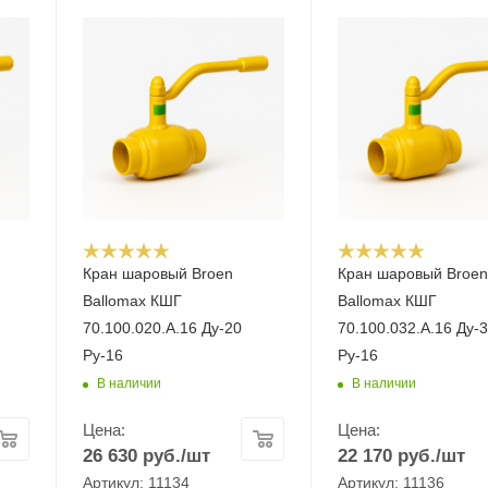
Кран шаровый Broen
Кран шаровый Broe
Ballomax КШГ
Ballomax КШГ
70.100.020.А.16 Ду-20
70.100.032.А.16 Ду-
Ру-16
Ру-16
В наличии
В наличии
Цена:
Цена:
26 630
руб.
/шт
22 170
руб.
/шт
Артикул: 11134
Артикул: 11136