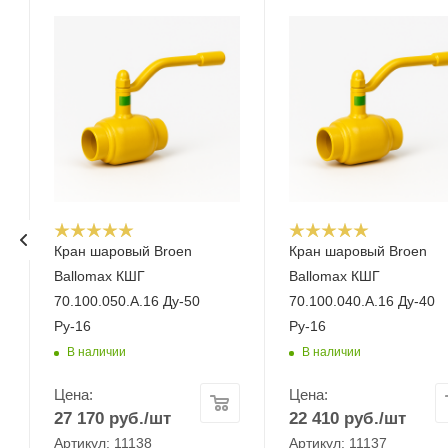
Кран шаровый Broen
Кран шаровый Broen
Ballomax КШГ
Ballomax КШГ
70.100.050.А.16 Ду-50
70.100.040.А.16 Ду-40
Ру-16
Ру-16
В наличии
В наличии
Цена:
Цена:
27 170
руб.
/шт
22 410
руб.
/шт
Артикул: 11138
Артикул: 11137