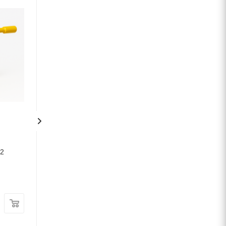
n
Кран шаровый Broen
Кран шаровый Br
Ballomax КШГ
Ballomax КШГ
32
70.100.025.А.16 Ду-25
70.100.015.А.16 
Ру-16
Ру-16
В наличии
В наличии
Цена:
Цена:
24 630
руб.
/шт
28 030
руб.
/ш
Артикул: 11135
Артикул: 11133