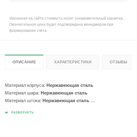
Указанная на сайте стоимость носит ознакомительный характер.
Окончательная цена будет подтверждена менеджером при
формировании счёта.
ОПИСАНИЕ
ХАРАКТЕРИСТИКИ
ОТЗЫВЫ
Материал корпуса:
Нержавеющая сталь
Материал шара:
Нержавеющая сталь
Материал штока:
Нержавеющая сталь
Уплотнение шара:
упрочненный ПТФЭ
Уплотнение штока:
ФПМ
Присоединение к трубопроводу:
Фланец/Фланец
Фланцы:
EN 1092-1 (имеются в исполнении PN 10, 16, 25,