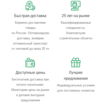
40)
Тип привода:
Ручной
Рукоятка:
Нержавеющая сталь
Быстрая доставка
25 лет на рынке
Максимальная температура:
200*С
Бережно доставляем
Квалифицированные
Максимальная температура:
-30*С
товары
специалисты.
по России. Оптимизируем
Комплектуем
доставку, выбирая
строительные объекты
оптимальный транспорт
от легковой до маза 20 тн
Краткая характеристика:
Шаровые нержавеющие краны
Vexve предназначены для перекрытия и регулирования
потока рабочей среды в системах хладоснабжения и в
технологических процессах.Благодаря цельносварной
Доступные цены
Лучшие
конструкции корпуса краны имеют малый вес, легко
предложения
Бесплатная доставка при
монтируются и теплоизолируются.
оплате наличными.
Индивидуальные условия
Мониторим цены на рынке
Тефлоновые уплотнения PTFE плотно поджимаются к
для постоянных клиентов
и делаем выгодные
шару с помощью тарельчатых пружин, тем самым
предложения
обеспечивают герметичность при малых и больших