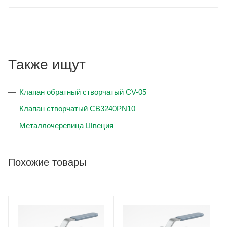
перепадах давлений.Надежное и эффективное применение
нержавеющих шаровых кранов Vexve в горячем и холодном
водоснабжении, в пищевой промышленности,в трубах для
сырой и кислородо-содержащей воды и на различных
объектах где требуется повышенная устойчивость к
Также ищут
коррозии гарантирует безопасную эксплуатацию
трубопровода много лет.
Клапан обратный створчатый CV-05
Основное управление нержавеющих шаровых кранов
Vexve механическое, но некоторые серии больших
Клапан створчатый CB3240PN10
диаметров выпускаются с редуктором с червячной
Металлочерепица Швеция
передачей.
Шаровые краны Vexve из нержавеющей стали могут
быть укомплектованы электроприводами. Комплектация
Похожие товары
выполняется как на объекте заказчика, так и на заводе.
Компания Vexve рекомендует использовать с шаровыми
кранами электроприводы производства чешских заводов
ZPA Pecky и Auma.