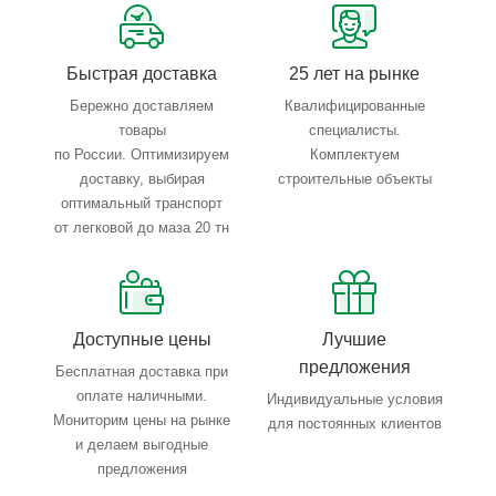
40)
Тип привода:
Ручной
Рукоятка:
Нержавеющая сталь
Быстрая доставка
25 лет на рынке
Максимальная температура:
200*С
Бережно доставляем
Квалифицированные
Максимальная температура:
-30*С
товары
специалисты.
по России. Оптимизируем
Комплектуем
доставку, выбирая
строительные объекты
оптимальный транспорт
от легковой до маза 20 тн
Краткая характеристика:
Шаровые нержавеющие краны
Vexve предназначены для перекрытия и регулирования
потока рабочей среды в системах хладоснабжения и в
технологических процессах.Благодаря цельносварной
Доступные цены
Лучшие
конструкции корпуса краны имеют малый вес, легко
предложения
Бесплатная доставка при
монтируются и теплоизолируются.
оплате наличными.
Индивидуальные условия
Мониторим цены на рынке
Тефлоновые уплотнения PTFE плотно поджимаются к
для постоянных клиентов
и делаем выгодные
шару с помощью тарельчатых пружин, тем самым
предложения
обеспечивают герметичность при малых и больших