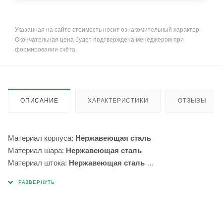
Указанная на сайте стоимость носит ознакомительный характер.
Окончательная цена будет подтверждена менеджером при
формировании счёта.
ОПИСАНИЕ
ХАРАКТЕРИСТИКИ
ОТЗЫВЫ
Материал корпуса:
Нержавеющая сталь
Материал шара:
Нержавеющая сталь
Материал штока:
Нержавеющая сталь
Уплотнение шара:
упрочненный ПТФЭ
Уплотнение штока:
ФПМ
Присоединение к трубопроводу:
Фланец/Фланец
Фланцы:
EN 1092-1 (имеются в исполнении PN 10, 16, 25,