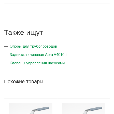
перепадах давлений.Надежное и эффективное применение
нержавеющих шаровых кранов Vexve в горячем и холодном
водоснабжении, в пищевой промышленности,в трубах для
сырой и кислородо-содержащей воды и на различных
объектах где требуется повышенная устойчивость к
Также ищут
коррозии гарантирует безопасную эксплуатацию
трубопровода много лет.
Опоры для трубопроводов
Основное управление нержавеющих шаровых кранов
Vexve механическое, но некоторые серии больших
Задвижка клиновая Abra A4010-i
диаметров выпускаются с редуктором с червячной
Клапаны управления насосами
передачей.
Шаровые краны Vexve из нержавеющей стали могут
быть укомплектованы электроприводами. Комплектация
Похожие товары
выполняется как на объекте заказчика, так и на заводе.
Компания Vexve рекомендует использовать с шаровыми
кранами электроприводы производства чешских заводов
ZPA Pecky и Auma.