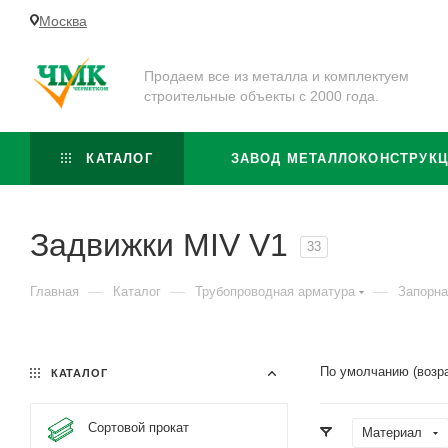
Москва
Продаем все из металла и комплектуем
строительные объекты с 2000 года.
КАТАЛОГ
ЗАВОД МЕТАЛЛОКОНСТРУК
Задвижки MIV V1
33
—
—
—
Главная
Каталог
Трубопроводная арматура
Запорна
По умолчанию (возр
КАТАЛОГ
Сортовой прокат
Материал