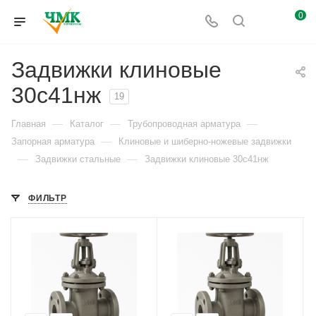
0
Задвижки клиновые
30с41нж
19
—
—
—
Главная
Каталог
Трубопроводная арматура
—
Запорная арматура
Клиновые и шиберно-ножевые задвижки
—
—
Задвижки стальные
Задвижки клиновые 30с41нж
ФИЛЬТР