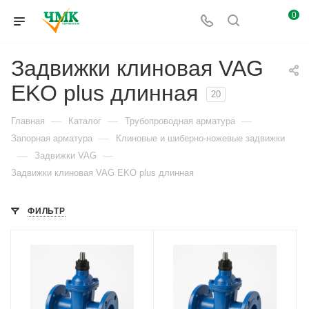
0
Задвижки клиновая VAG
EKO plus длинная
20
—
—
—
Главная
Каталог
Трубопроводная арматура
—
Запорная арматура
Клиновые и шиберно-ножевые задвижки
—
—
Задвижки VAG
Задвижки клиновая VAG EKO plus длинная
ФИЛЬТР