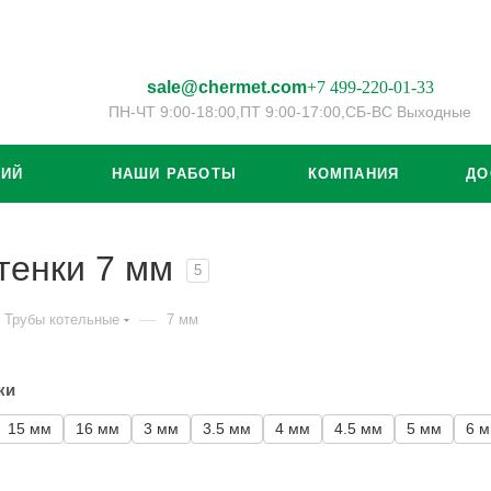
sale@chermet.com
+7 499-220-01-33
ПН-ЧТ 9:00-18:00,
ПТ 9:00-17:00,
СБ-ВС Выходные
ЦИЙ
НАШИ РАБОТЫ
КОМПАНИЯ
ДО
тенки 7 мм
5
—
Трубы котельные
7 мм
ки
15 мм
16 мм
3 мм
3.5 мм
4 мм
4.5 мм
5 мм
6 