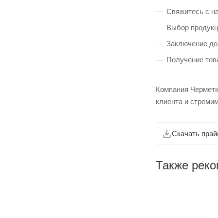
Свяжитесь с на
Выбор продукц
Заключение до
Получение това
Компания Черметк
клиента и стремим
Скачать прай
Также рек