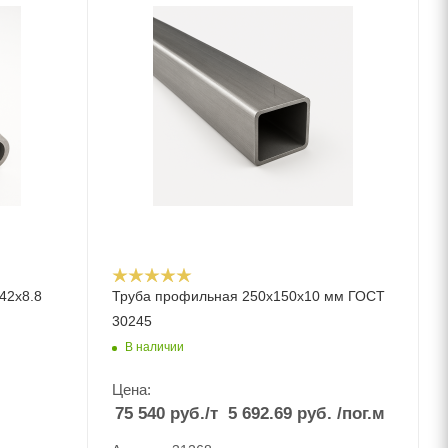
42х8.8
Труба профильная 250х150х10 мм ГОСТ
30245
В наличии
Цена:
75 540
руб.
/т
5 692.69
руб.
/пог.м