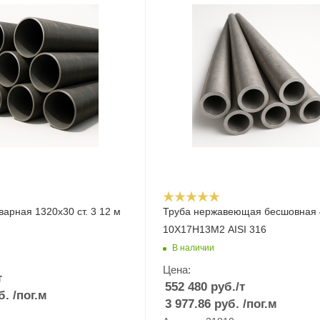
варная 1320х30 ст. 3 12 м
Труба нержавеющая бесшовная 
10Х17Н13М2 AISI 316
В наличии
Цена:
т
552 480
руб.
/т
б.
/пог.м
3 977.86
руб.
/пог.м