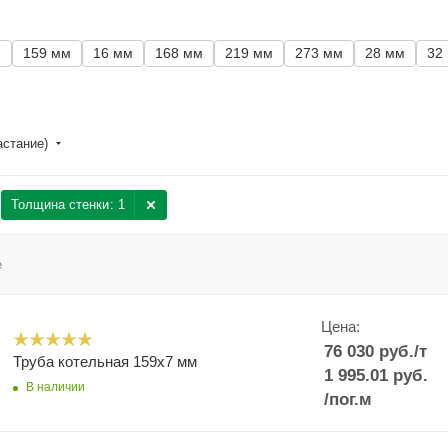
м
159 мм
16 мм
168 мм
219 мм
273 мм
28 мм
32
астание)
Толщина стенки
: 1
е
Цена:
76 030
руб.
/т
Труба котельная 159x7 мм
1 995.01
руб.
В наличии
/пог.м