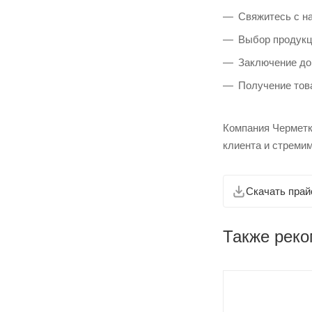
Свяжитесь с на
Выбор продукц
Заключение до
Получение това
Компания Черметк
клиента и стремим
Скачать прай
Также рек