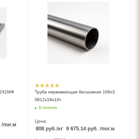
12Х1МФ
Труба нержавеющая бесшовная 168x3
0812х18н10т
В наличии
Цена:
.
/пог.м
808
руб.
/кг
9 675.14
руб.
/пог.м