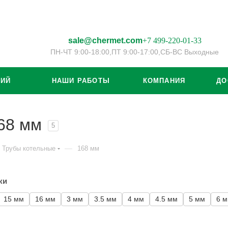
sale@chermet.com
+7 499-220-01-33
ПН-ЧТ 9:00-18:00,
ПТ 9:00-17:00,
СБ-ВС Выходные
ЦИЙ
НАШИ РАБОТЫ
КОМПАНИЯ
ДО
68 мм
5
—
Трубы котельные
168 мм
ки
15 мм
16 мм
3 мм
3.5 мм
4 мм
4.5 мм
5 мм
6 