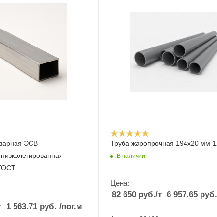
сварная ЭСВ
Труба жаропрочная 194х20 мм 
 низколегированная
В наличии
 ГОСТ
Цена:
82 650
руб.
/т
6 957.65
руб
т
1 563.71
руб.
/пог.м