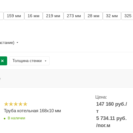
м
159 мм
16 мм
219 мм
273 мм
28 мм
32 мм
325
астание)
Толщина стенки
е
Цена:
147 160
руб.
/
Труба котельная 168x10 мм
т
5 734.11
руб.
В наличии
/пог.м