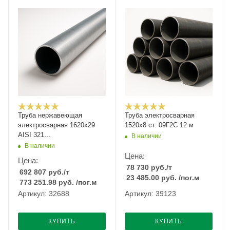
Труба нержавеющая
Труба электросварная
электросварная 1620х29
1520х8 ст. 09Г2С 12 м
AISI 321
В наличии
12Х18Н10Т/08Х18Н10Т
В наличии
Цена:
Цена:
78 730
руб.
/т
692 807
руб.
/т
23 485.00
руб.
/пог.м
773 251.98
руб.
/пог.м
Артикул: 32688
Артикул: 39123
КУПИТЬ
КУПИТЬ