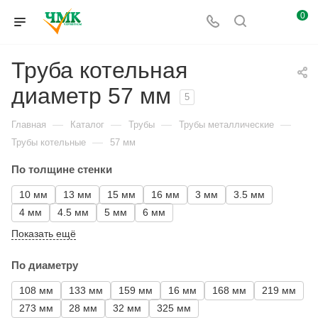
0
Труба котельная
диаметр 57 мм
5
—
—
—
—
Главная
Каталог
Трубы
Трубы металлические
—
Трубы котельные
57 мм
По толщине стенки
10 мм
13 мм
15 мм
16 мм
3 мм
3.5 мм
4 мм
4.5 мм
5 мм
6 мм
Показать ещё
По диаметру
108 мм
133 мм
159 мм
16 мм
168 мм
219 мм
273 мм
28 мм
32 мм
325 мм