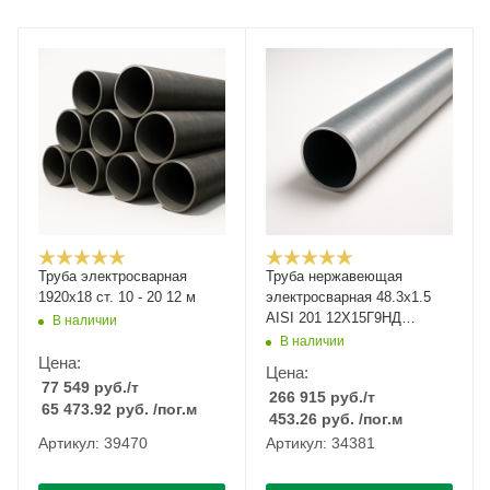
Труба электросварная
Труба нержавеющая
1920х18 ст. 10 - 20 12 м
электросварная 48.3х1.5
AISI 201 12Х15Г9НД
В наличии
зеркальная
В наличии
Цена:
Цена:
77 549
руб.
/т
266 915
руб.
/т
65 473.92
руб.
/пог.м
453.26
руб.
/пог.м
Артикул: 39470
Артикул: 34381