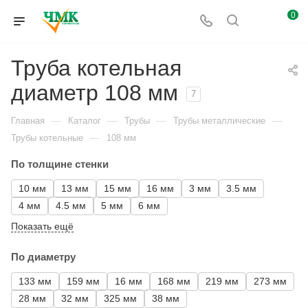
0
Труба котельная
диаметр 108 мм
7
—
—
—
—
Главная
Каталог
Трубы
Трубы металлические
—
Трубы котельные
108 мм
По толщине стенки
10 мм
13 мм
15 мм
16 мм
3 мм
3.5 мм
4 мм
4.5 мм
5 мм
6 мм
Показать ещё
По диаметру
133 мм
159 мм
16 мм
168 мм
219 мм
273 мм
28 мм
32 мм
325 мм
38 мм