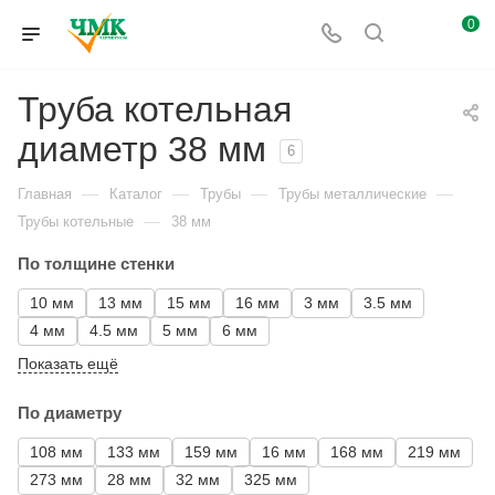
0
Труба котельная
диаметр 38 мм
6
—
—
—
—
Главная
Каталог
Трубы
Трубы металлические
—
Трубы котельные
38 мм
По толщине стенки
10 мм
13 мм
15 мм
16 мм
3 мм
3.5 мм
4 мм
4.5 мм
5 мм
6 мм
Показать ещё
По диаметру
108 мм
133 мм
159 мм
16 мм
168 мм
219 мм
273 мм
28 мм
32 мм
325 мм