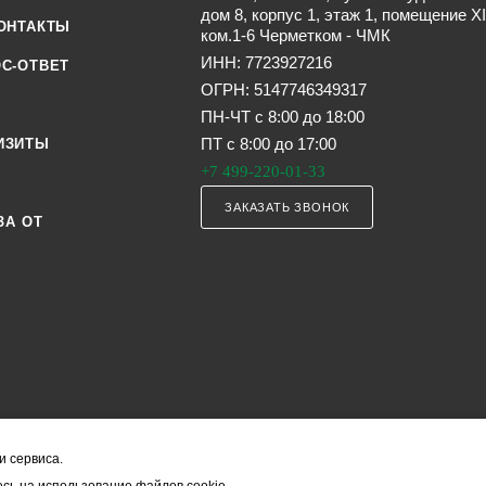
дом 8, корпус 1, этаж 1, помещение XI
ОНТАКТЫ
ком.1-6 Черметком - ЧМК
ИНН: 7723927216
С-ОТВЕТ
ОГРН: 5147746349317
ПН-ЧТ с 8:00 до 18:00
ПТ с 8:00 до 17:00
ИЗИТЫ
+7 499-220-01-33
ЗАКАЗАТЬ ЗВОНОК
ЗА ОТ
и сервиса.
я офертой (в соответствии со ст. 435 ГК РФ). Они могут изменяться в з