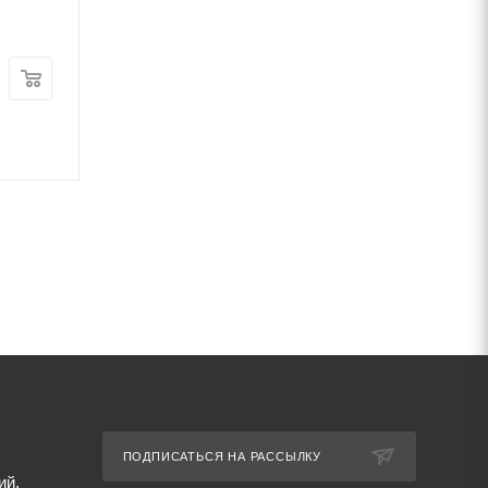
ТУ 14-3190-2004
мм
В наличии
В наличии
Цена:
Цена:
148 460
руб.
/т
96 050
руб.
/т
Артикул: 27139
Артикул: 42381
ПОДПИСАТЬСЯ НА РАССЫЛКУ
ий,