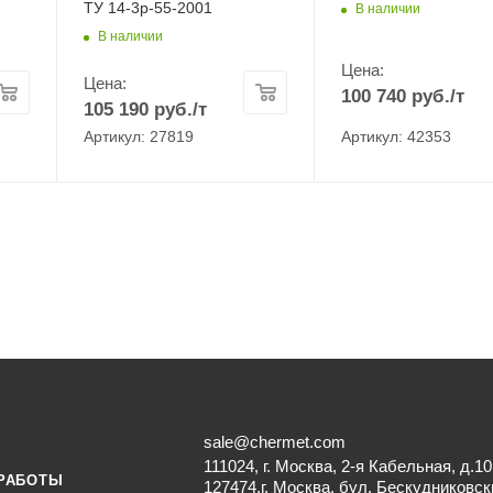
ТУ 14-3р-55-2001
В наличии
В наличии
Цена:
Цена:
100 740
руб.
/т
105 190
руб.
/т
Артикул: 27819
Артикул: 42353
sale@chermet.com
111024, г. Москва, 2-я Кабельная, д.10
РАБОТЫ
127474,г. Москва, бул. Бескудниковск