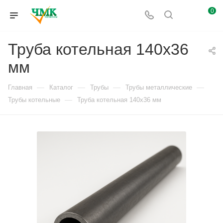
0
Труба котельная 140x36
мм
—
—
—
—
Главная
Каталог
Трубы
Трубы металлические
—
Трубы котельные
Труба котельная 140x36 мм