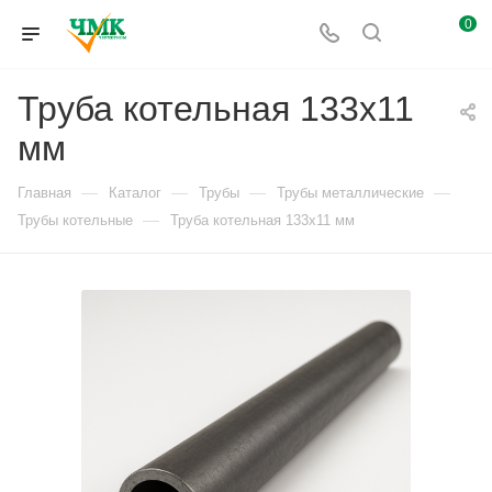
0
Труба котельная 133x11
мм
—
—
—
—
Главная
Каталог
Трубы
Трубы металлические
—
Трубы котельные
Труба котельная 133x11 мм