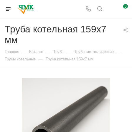
0
Труба котельная 159x7
мм
—
—
—
—
Главная
Каталог
Трубы
Трубы металлические
—
Трубы котельные
Труба котельная 159x7 мм