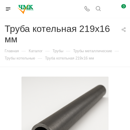
0
Труба котельная 219x16
мм
—
—
—
—
Главная
Каталог
Трубы
Трубы металлические
—
Трубы котельные
Труба котельная 219x16 мм