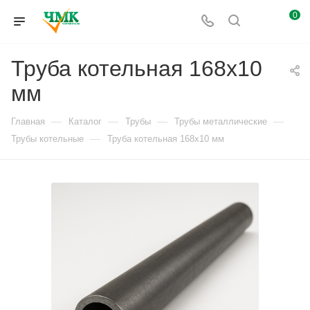
0
Труба котельная 168x10
мм
—
—
—
—
Главная
Каталог
Трубы
Трубы металлические
—
Трубы котельные
Труба котельная 168x10 мм