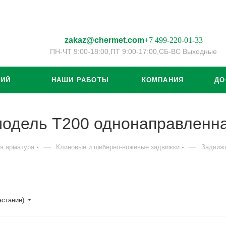
zakaz@chermet.com
+7 499-220-01-33
ПН-ЧТ 9:00-18:00,
ПТ 9:00-17:00,
СБ-ВС Выходные
ЦИЙ
НАШИ РАБОТЫ
КОМПАНИЯ
ДО
модель Т200 однонаправленн
—
—
я арматура
Клиновые и шиберно-ножевые задвижки
Задвиж
астание)