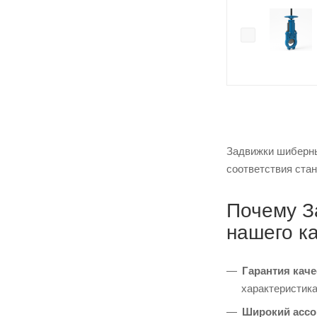
Задвижки шиберны
соответствия стан
Почему З
нашего к
Гарантия каче
характеристика
Широкий ассо