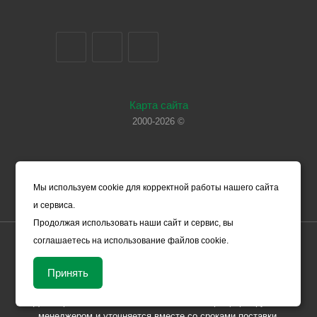
Карта сайта
2000-2026 ©
Мы используем cookie для корректной работы нашего сайта
и сервиса.
Продолжая использовать наши сайт и сервис, вы
соглашаетесь на использование файлов cookie.
Цены, указанные на сайте, носят справочный характер и не
являются офертой (в соответствии со ст. 435 ГК РФ). Они могут
Принять
изменяться в зависимости от рыночной ситуации и не влекут за
собой обязательств ООО «ЧЕРМЕТ.КОМ» по заключению
Договора. Окончательная стоимость товара формируется
менеджером и уточняется вместе со сроками поставки.