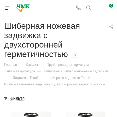
0
Шиберная ножевая
задвижка с
двухсторонней
герметичностью
46
—
—
—
Главная
Каталог
Трубопроводная арматура
—
Запорная арматура
Клиновые и шиберно-ножевые задвижки
—
—
—
Задвижки Tecofi
Шиберные задвижки Tecofi
Шиберная ножевая задвижка с двухсторонней герметичностью
ФИЛЬТР