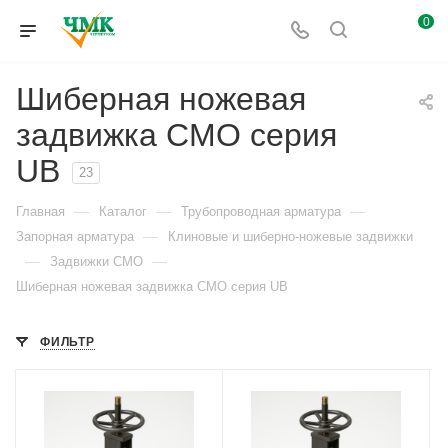
0
Шиберная ножевая
задвижка CMO серия
UB
23
—
—
—
Главная
Каталог
Трубопроводная арматура
—
Запорная арматура
Клиновые и шиберно-ножевые задвижки
—
—
Задвижки CMO
Шиберная ножевая задвижка CMO серия UB
ФИЛЬТР