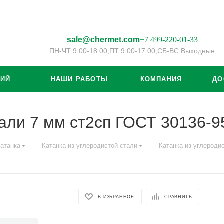
sale@chermet.com
+7 499-220-01-33
ПН-ЧТ 9:00-18:00,
ПТ 9:00-17:00,
СБ-ВС Выходные
ЦИЙ
НАШИ РАБОТЫ
КОМПАНИЯ
ДО
тали 7 мм ст2сп ГОСТ 30136-9
—
—
атанка
Катанка из углеродистой стали
Катанка из углероди
В ИЗБРАННОЕ
СРАВНИТЬ