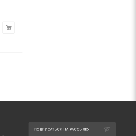
30136-95
30136-95
В наличии
В наличии
Цена:
Цена:
26
руб.
/кг
29
руб.
/кг
Артикул: 69746
Артикул: 69726
ПОДПИСАТЬСЯ НА РАССЫЛКУ