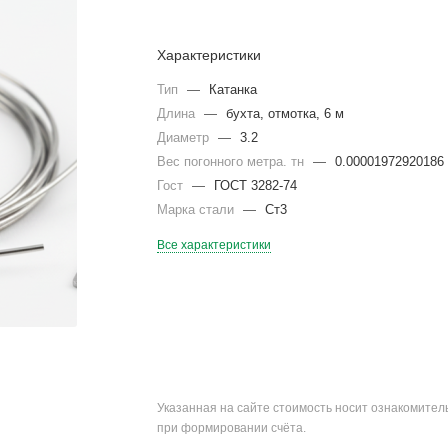
Характеристики
Тип
—
Катанка
Длина
—
бухта, отмотка, 6 м
Диаметр
—
3.2
Вес погонного метра. тн
—
0.00001972920186
Гост
—
ГОСТ 3282-74
Марка стали
—
Ст3
Все характеристики
Указанная на сайте стоимость носит ознакомите
при формировании счёта.