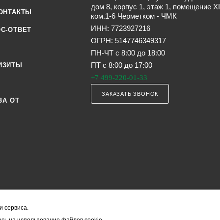
дом 8, корпус 1, этаж 1, помещение XI
ОНТАКТЫ
ком.1-6 Черметком - ЧМК
ИНН: 7723927216
С-ОТВЕТ
ОГРН: 5147746349317
ПН-ЧТ с 8:00 до 18:00
ПТ с 8:00 до 17:00
ИЗИТЫ
+7 499-220-01-33
ЗАКАЗАТЬ ЗВОНОК
ЗА ОТ
и сервиса.
я офертой (в соответствии со ст. 435 ГК РФ). Они могут изменяться в з