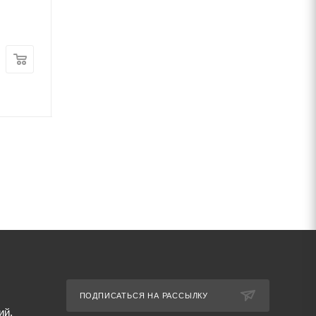
ст3 ГОСТ 3282-74
ст3 ГОСТ 3282-7
В наличии
В наличии
Цена:
Цена:
58 468
руб.
/т
68 024
руб.
/т
Артикул: 69661
Артикул: 69669
ПОДПИСАТЬСЯ НА РАССЫЛКУ
ий,