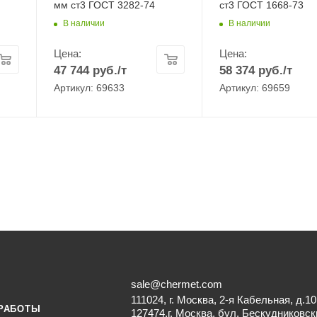
мм ст3 ГОСТ 3282-74
ст3 ГОСТ 1668-73
В наличии
В наличии
Цена:
Цена:
47 744
руб.
/т
58 374
руб.
/т
Артикул: 69633
Артикул: 69659
sale@chermet.com
111024, г. Москва, 2-я Кабельная, д.10
РАБОТЫ
127474,г. Москва, бул. Бескудниковск