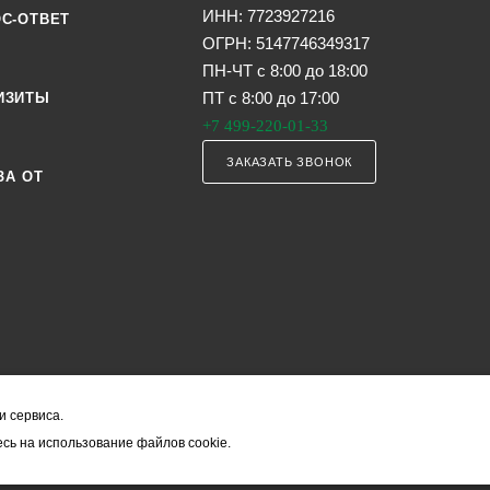
ИНН: 7723927216
С-ОТВЕТ
ОГРН: 5147746349317
ПН-ЧТ с 8:00 до 18:00
ПТ с 8:00 до 17:00
ИЗИТЫ
+7 499-220-01-33
ЗАКАЗАТЬ ЗВОНОК
ЗА ОТ
и сервиса.
я офертой (в соответствии со ст. 435 ГК РФ). Они могут изменяться в з
сь на использование файлов cookie.
ость товара формируется менеджером и уточняется вместе со срокам