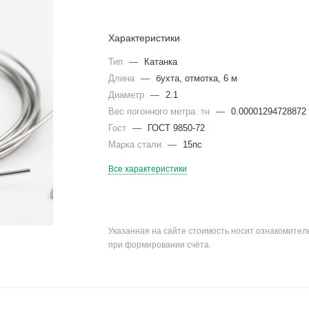
Характеристики
Тип
—
Катанка
Длина
—
бухта, отмотка, 6 м
Диаметр
—
2.1
Вес погонного метра. тн
—
0.00001294728872
Гост
—
ГОСТ 9850-72
Марка стали
—
15пс
Все характеристики
Указанная на сайте стоимость носит ознакомите
при формировании счёта.