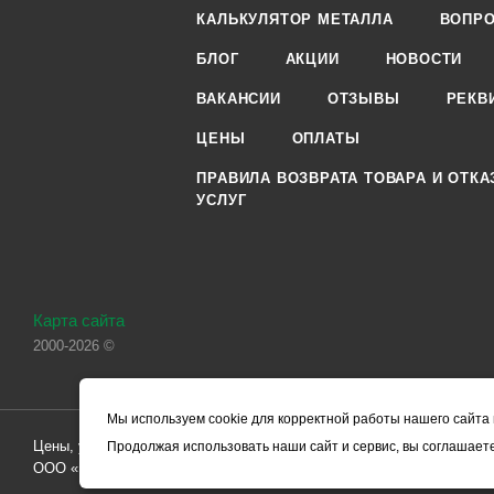
КАЛЬКУЛЯТОР МЕТАЛЛА
ВОПРО
БЛОГ
АКЦИИ
НОВОСТИ
ВАКАНСИИ
ОТЗЫВЫ
РЕКВ
ЦЕНЫ
ОПЛАТЫ
ПРАВИЛА ВОЗВРАТА ТОВАРА И ОТКА
УСЛУГ
Карта сайта
2000-2026 ©
Мы используем cookie для корректной работы нашего сайта 
Цены, указанные на сайте, носят справочный характер и не являютс
Продолжая использовать наши сайт и сервис, вы соглашаете
ООО «ЧЕРМЕТ.КОМ» по заключению Договора. Окончательная стоим