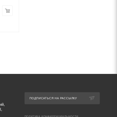
Цена:
Цена:
46 780
руб.
/т
79 248
руб.
/т
Артикул: 69685
Артикул: 69677
ПОДПИСАТЬСЯ НА РАССЫЛКУ
ий,
I,
ПОЛИТИКА КОНФИДЕНЦИАЛЬНОСТИ