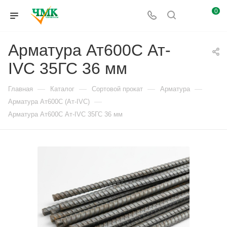
0
Арматура Ат600С Ат-
IVС 35ГС 36 мм
—
—
—
—
Главная
Каталог
Сортовой прокат
Арматура
—
Арматура Ат600С (Ат-IVС)
Арматура Ат600С Ат-IVС 35ГС 36 мм