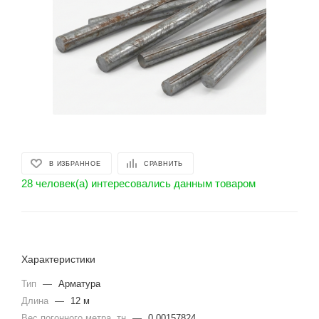
В ИЗБРАННОЕ
СРАВНИТЬ
28 человек(а) интересовались данным товаром
Характеристики
Тип
—
Арматура
Длина
—
12 м
Вес погонного метра. тн
—
0.00157824