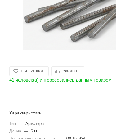
В ИЗБРАННОЕ
СРАВНИТЬ
41 человек(а) интересовались данным товаром
Характеристики
Тип
—
Арматура
Длина
—
6 м
Вес погонного метра. тн
—
0.00157824