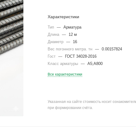
Характеристики
Тип
—
Арматура
Длина
—
12 м
Диаметр
—
16
Вес погонного метра. тн
—
0.00157824
Гост
—
ГОСТ 34028-2016
Класс арматуры
—
А5;А800
Все характеристики
Указанная на сайте стоимость носит ознакомите
при формировании счёта.