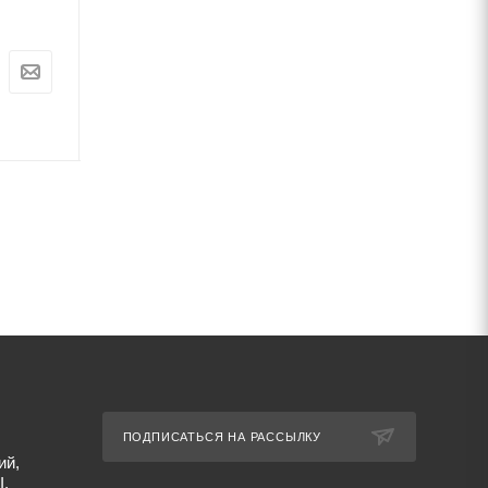
В наличии
В наличии
Цена:
Цена:
0
руб.
0
руб.
Артикул: 67392
Артикул: 67391
ПОДПИСАТЬСЯ НА РАССЫЛКУ
ий,
I,