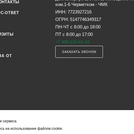
ОНТАКТЫ
ком.1-6 Черметком - ЧМК
ИНН: 7723927216
С-ОТВЕТ
ОГРН: 5147746349317
ПН-ЧТ с 8:00 до 18:00
ПТ с 8:00 до 17:00
ИЗИТЫ
+7 499-220-01-33
ЗАКАЗАТЬ ЗВОНОК
ЗА ОТ
и сервиса.
я офертой (в соответствии со ст. 435 ГК РФ). Они могут изменяться в з
сь на использование файлов cookie.