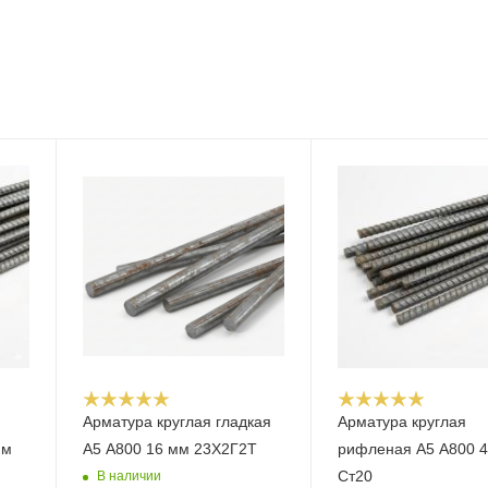
Арматура круглая гладкая
Арматура круглая
мм
А5 А800 16 мм 23Х2Г2Т
рифленая А5 А800 
Ст20
В наличии