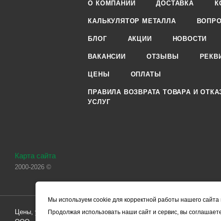
О КОМПАНИИ
ДОСТАВКА
К
КАЛЬКУЛЯТОР МЕТАЛЛА
ВОПРО
БЛОГ
АКЦИИ
НОВОСТИ
ВАКАНСИИ
ОТЗЫВЫ
РЕКВ
ЦЕНЫ
ОПЛАТЫ
ПРАВИЛА ВОЗВРАТА ТОВАРА И ОТКА
УСЛУГ
Карта сайта
2000-2026 ©
Мы используем cookie для корректной работы нашего сайта 
Цены, указанные на сайте, носят справочный характер и не являютс
Продолжая использовать наши сайт и сервис, вы соглашаете