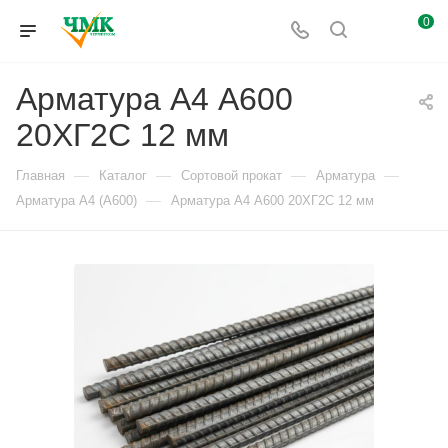
0
Арматура А4 А600
20ХГ2С 12 мм
—
—
—
—
Главная
Каталог
Сортовой прокат
Арматура
—
Арматура А4 (А600)
Арматура А4 А600 20ХГ2С 12 мм