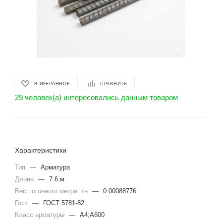
В ИЗБРАННОЕ
СРАВНИТЬ
29 человек(а) интересовались данным товаром
Характеристики
Тип
—
Арматура
Длина
—
7.6 м
Вес погонного метра. тн
—
0.00088776
Гост
—
ГОСТ 5781-82
Класс арматуры
—
А4;А600