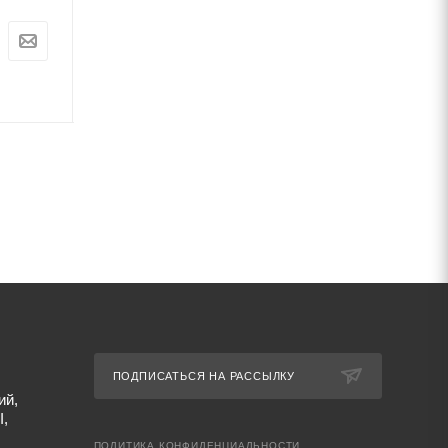
Цена:
Цена:
0
руб.
0
руб.
Артикул: 67370
Артикул: 67371
ПОДПИСАТЬСЯ НА РАССЫЛКУ
ий,
I,
ПОЛИТИКА КОНФИДЕНЦИАЛЬНОСТИ