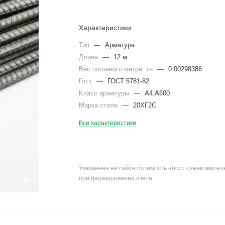
Характеристики
Тип
—
Арматура
Длина
—
12 м
Вес погонного метра. тн
—
0.00298386
Гост
—
ГОСТ 5781-82
Класс арматуры
—
А4;А600
Марка стали
—
20ХГ2С
Все характеристики
Указанная на сайте стоимость носит ознакомите
при формировании счёта.