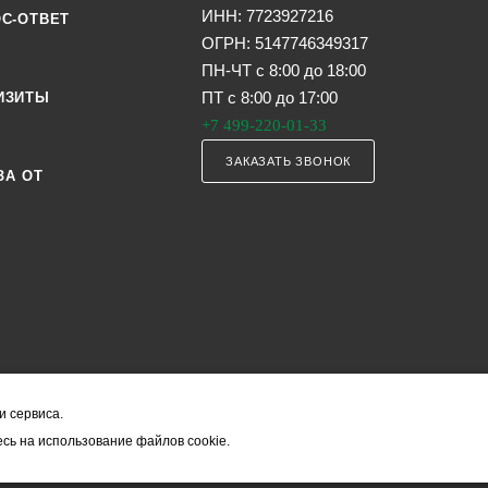
ИНН: 7723927216
С-ОТВЕТ
ОГРН: 5147746349317
ПН-ЧТ с 8:00 до 18:00
ПТ с 8:00 до 17:00
ИЗИТЫ
+7 499-220-01-33
ЗАКАЗАТЬ ЗВОНОК
ЗА ОТ
и сервиса.
я офертой (в соответствии со ст. 435 ГК РФ). Они могут изменяться в з
сь на использование файлов cookie.
ость товара формируется менеджером и уточняется вместе со срокам