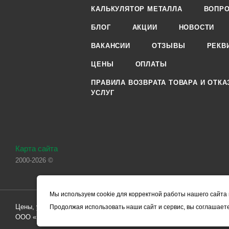
КАЛЬКУЛЯТОР МЕТАЛЛА
ВОПРО
БЛОГ
АКЦИИ
НОВОСТИ
ВАКАНСИИ
ОТЗЫВЫ
РЕКВ
ЦЕНЫ
ОПЛАТЫ
ПРАВИЛА ВОЗВРАТА ТОВАРА И ОТКА
УСЛУГ
Карта сайта
2000-2026 ©
Мы используем cookie для корректной работы нашего сайта 
Цены, указанные на сайте, носят справочный характер и не являютс
Продолжая использовать наши сайт и сервис, вы соглашаете
ООО «ЧЕРМЕТ.КОМ» по заключению Договора. Окончательная стоим