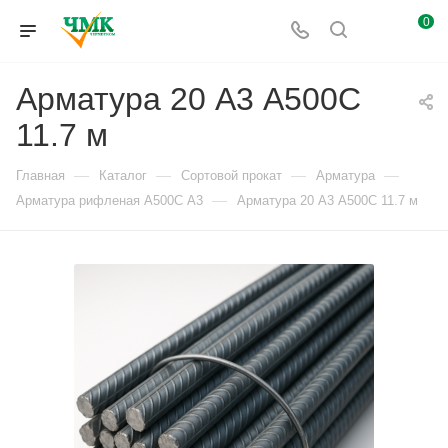
0
Арматура 20 А3 А500С
11.7 м
—
—
—
—
Главная
Каталог
Сортовой прокат
Арматура
—
Арматура рифленая А500С А3
Арматура 20 А3 А500С 11.7 м