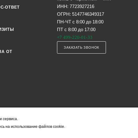
ИНН: 7723927216
С-ОТВЕТ
ОГРН: 5147746349317
ПН-ЧТ с 8:00 до 18:00
ПТ с 8:00 до 17:00
ИЗИТЫ
+7 499-220-01-33
ЗАКАЗАТЬ ЗВОНОК
ЗА ОТ
и сервиса.
я офертой (в соответствии со ст. 435 ГК РФ). Они могут изменяться в з
сь на использование файлов cookie.
ость товара формируется менеджером и уточняется вместе со срокам