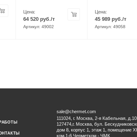
Цена:
Цена:
64 520
руб.
/т
45 989
руб.
/т
Артикул: 49002
Артикул: 49058
sale@chermet.com
111024, г. Москва, 2-я Кабельная, д.10
РАБОТЫ
127474,г. Москва, бул. Бескудниковск
дом 8, корпус 1, этаж 1, помещение XI
ОНТАКТЫ
ком.1-6 Черметком - ЧМК