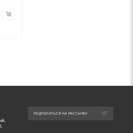
Цена:
Цена:
64 625
руб.
/т
65 290
руб.
/т
Артикул: 49005
Артикул: 49024
ПОДПИСАТЬСЯ НА РАССЫЛКУ
ий,
I,