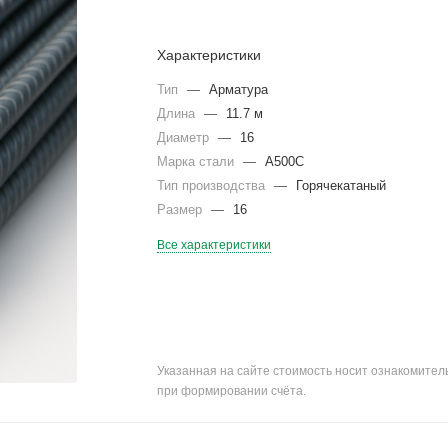
Характеристики
Тип
—
Арматура
Длина
—
11.7 м
Диаметр
—
16
Марка стали
—
А500С
Тип производства
—
Горячекатаный
Размер
—
16
Все характеристики
Указанная на сайте стоимость носит ознакомите
при формировании счёта.