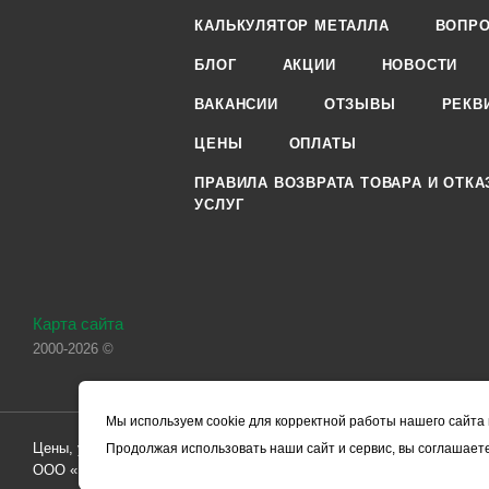
КАЛЬКУЛЯТОР МЕТАЛЛА
ВОПРО
БЛОГ
АКЦИИ
НОВОСТИ
ВАКАНСИИ
ОТЗЫВЫ
РЕКВ
ЦЕНЫ
ОПЛАТЫ
ПРАВИЛА ВОЗВРАТА ТОВАРА И ОТКА
УСЛУГ
Карта сайта
2000-2026 ©
Мы используем cookie для корректной работы нашего сайта 
Цены, указанные на сайте, носят справочный характер и не являютс
Продолжая использовать наши сайт и сервис, вы соглашаете
ООО «ЧЕРМЕТ.КОМ» по заключению Договора. Окончательная стоим