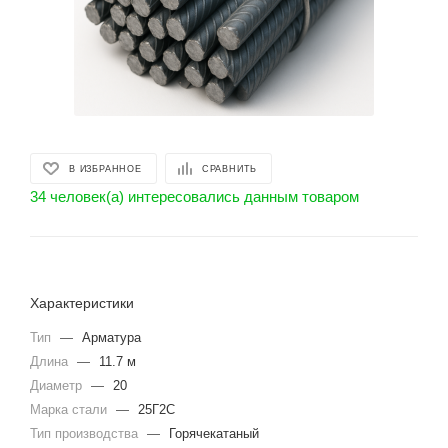
В ИЗБРАННОЕ
СРАВНИТЬ
34 человек(а) интересовались данным товаром
Характеристики
Тип
—
Арматура
Длина
—
11.7 м
Диаметр
—
20
Марка стали
—
25Г2С
Тип производства
—
Горячекатаный