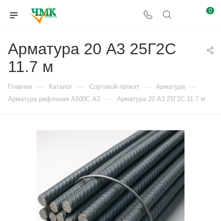
0
Арматура 20 А3 25Г2С
11.7 м
—
—
—
—
Главная
Каталог
Сортовой прокат
Арматура
—
Арматура рифленая А500С А3
Арматура 20 А3 25Г2С 11.7 м