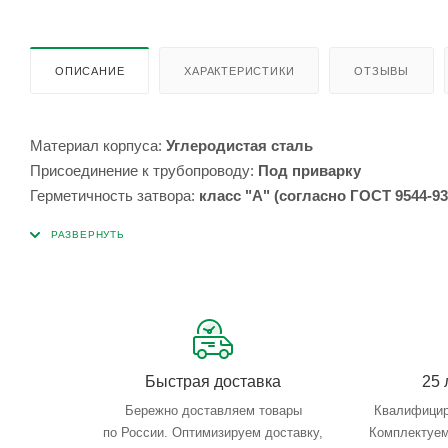
ОПИСАНИЕ
ХАРАКТЕРИСТИКИ
ОТЗЫВЫ
Материал корпуса:
Углеродистая сталь
Присоединение к трубопроводу:
Под приварку
Герметичность затвора:
класс "А" (согласно ГОСТ 9544-93
Тип привода:
Ручной
Максимальная температура:
80*С
Минимальная температура:
-45*С
Область применения:
неагрессивный природный газ и друг
Быстрая доставка
25 
Бережно доставляем товары
Квалифицир
по России. Оптимизируем доставку,
Комплектуем