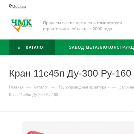
Москва
Продаем все из металла и комплектуем
строительные объекты с 2000 года.
КАТАЛОГ
ЗАВОД МЕТАЛЛОКОНСТРУК
Кран 11с45п Ду-300 Ру-160
—
—
—
Главная
Каталог
Трубопроводная арматура
Запорна
Кран 11с45п Ду-300 Ру-160