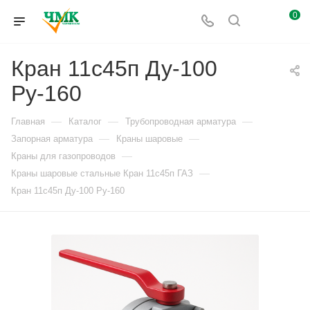
0
Кран 11с45п Ду-100
Ру-160
—
—
—
Главная
Каталог
Трубопроводная арматура
—
—
Запорная арматура
Краны шаровые
—
Краны для газопроводов
—
Краны шаровые стальные Кран 11с45п ГАЗ
Кран 11с45п Ду-100 Ру-160