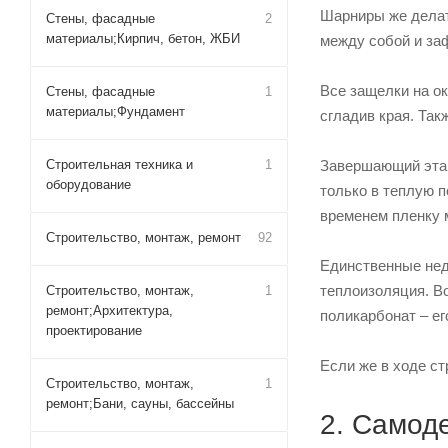
Стены, фасадные
2
материалы;Кирпич, бетон, ЖБИ
Стены, фасадные
1
Далее ПВХ трубы 
материалы;Фундамент
специальными кр
Строительная техника и
1
По торцам устана
оборудование
Поверх всей конс
Строительство, монтаж, ремонт
92
Вот и все, каркас
Строительство, монтаж,
1
К основанию же п
ремонт;Архитектура,
проектирование
Теперь пленкой ну
Строительство, монтаж,
1
3. Полика
ремонт;Бани, сауны, бассейны