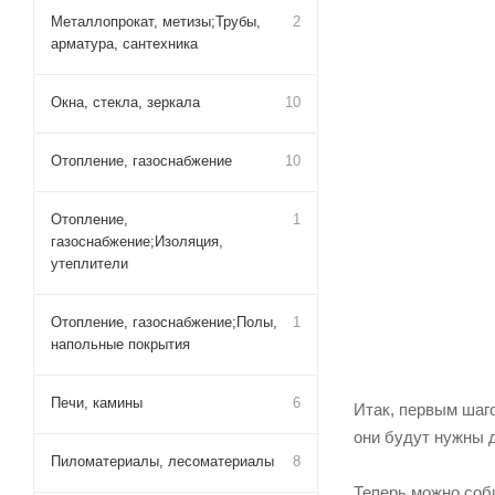
Металлопрокат, метизы;Трубы,
2
арматура, сантехника
Далее можно уста
Окна, стекла, зеркала
10
Шарниры же делать
между собой и за
Отопление, газоснабжение
10
Все защелки на ок
Отопление,
1
сгладив края. Та
газоснабжение;Изоляция,
утеплители
Завершающий этап 
только в теплую 
Отопление, газоснабжение;Полы,
1
временем пленку 
напольные покрытия
Единственные недо
Печи, камины
6
теплоизоляция. В
поликарбонат – ег
Пиломатериалы, лесоматериалы
8