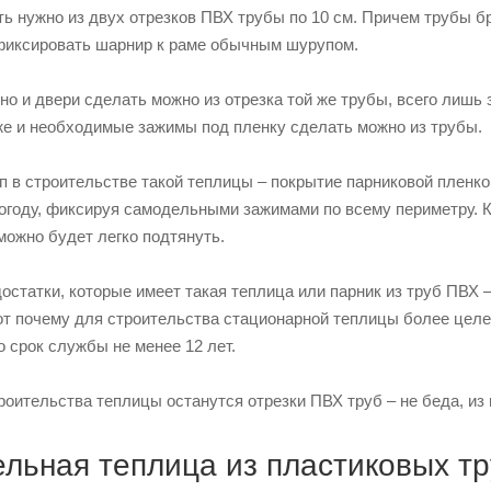
режутся на куски и надеваются на арматуру. Концы этих труб 
епежными элементами.
вливаются деревянные рамки с предусмотренными в них форточ
трукции нужно пропустить еще одну ПВХ трубу и скрепить ее с 
 теплицы из профильной трубы готов. На него уже можно накиды
ленка крепится традиционным способом – при помощи брусков.
жно туго обтянуть все форточки и двери теплицы.
рбонатная теплица с конструкцие