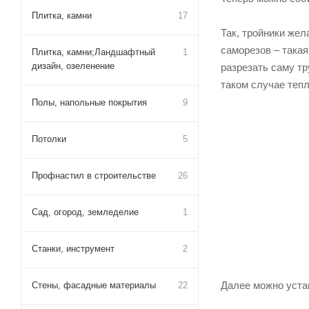
Если же в ходе ст
Плитка, камни
17
2. Самод
Плитка, камни;Ландшафтный
1
дизайн, озеленение
В основании такой
убедиться, что с
Полы, напольные покрытия
9
для крепления – и
Потолки
5
Теперь нужно опре
основания теплиц
Профнастил в строительстве
26
Сад, огород, земледелие
1
Станки, инструмент
2
Стены, фасадные материалы
22