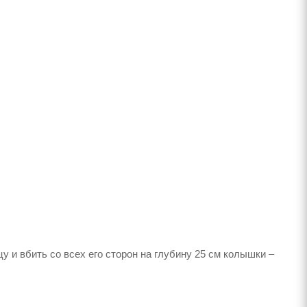
вливаются двери и окна теплицы по предложенным схемам.
ать лучше с диаметром 1-1/4″. Остается склеить отрезки
 заранее вырезав одну четвертую часть по окружности и
 Для того, чтобы она не провисала, стелить ее нужно
Кроме того, благодаря таким зажимам даже провисшую со
– недолговечность покрытия и достаточно слабая
сообразно в качестве покрытия брать сотовый