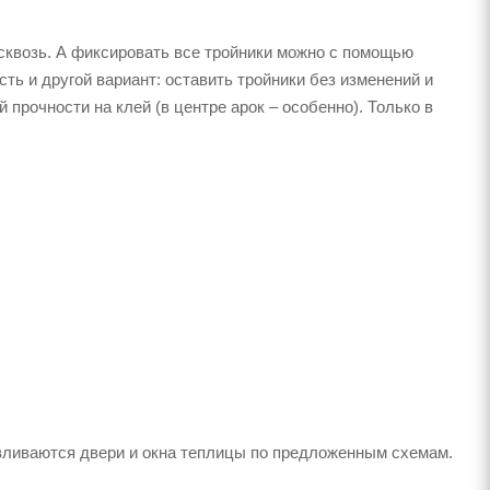
з них получаются неплохие стеллажи для рассады.
руб
ния его размеров нужно замерять диагонали основания и
сборки теплицы желательно использовать куски арматуры
 в таком диапазоне: 0,7-1 м. И для монтажа дуг вдоль
обы над землей еще оставалось около 30 см.