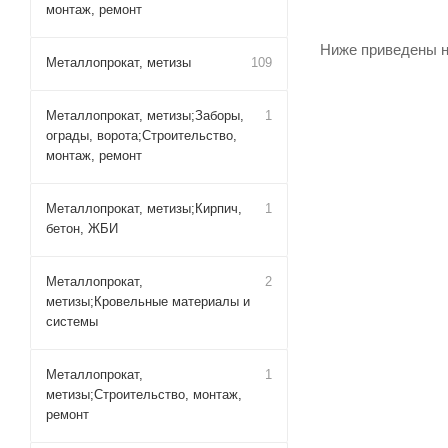
монтаж, ремонт
Ниже приведены н
Металлопрокат, метизы
109
Металлопрокат, метизы;Заборы,
1
ограды, ворота;Строительство,
монтаж, ремонт
Итак, первым шаго
Металлопрокат, метизы;Кирпич,
1
они будут нужны д
бетон, ЖБИ
Теперь можно соб
Металлопрокат,
2
метизы;Кровельные материалы и
системы
Так, тройники жел
саморезов – такая
Металлопрокат,
1
разрезать саму тр
метизы;Строительство, монтаж,
таком случае теп
ремонт