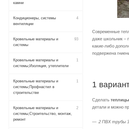
камни
Кондиционеры, системы
4
вентиляции
Современные тепл
даже школьник – п
Кровельные материалы и
93
системы
какие-либо дополн
подвержена гниени
Кровельные материалы и
1
системы;Изоляция, утеплители
Кровельные материалы и
1
1 вариант
системы;Профнастил в
строительстве
Сделать
теплицы
детали и можно пр
Кровельные материалы и
2
системы;Строительство, монтаж,
ремонт
2 ПВХ трубы 3,