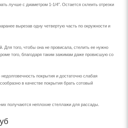
следует прикрепить к основанию теплицы шурупами или
ками и дверями для проветривания.
готовыми дугами пластиковыми стяжками.
вать пленку, сшив ее между собой и хорошо сварив утюгом.
й из труб