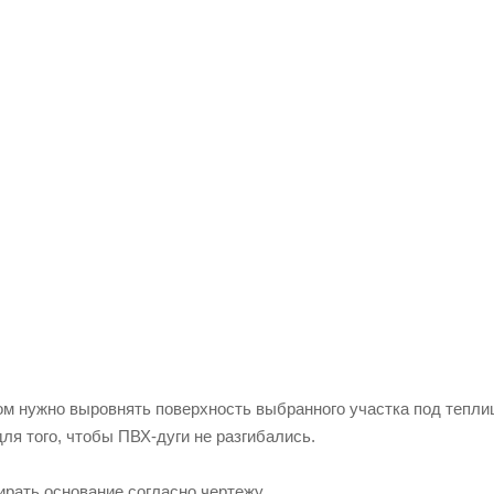
навливать арки и соединяющие их элементы. После чего изгота
 нужно из двух отрезков ПВХ трубы по 10 см. Причем трубы бр
фиксировать шарнир к раме обычным шурупом.
но и двери сделать можно из отрезка той же трубы, всего лишь
кже и необходимые зажимы под пленку сделать можно из трубы.
в строительстве такой теплицы – покрытие парниковой пленкой.
погоду, фиксируя самодельными зажимами по всему периметру. 
можно будет легко подтянуть.
статки, которые имеет такая теплица или парник из труб ПВХ 
от почему для строительства стационарной теплицы более целе
о срок службы не менее 12 лет.