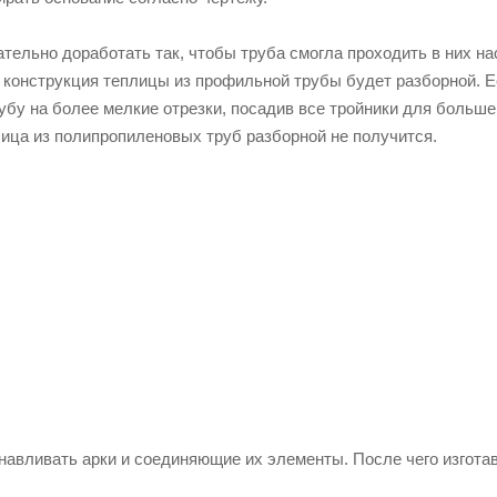
роительства теплицы останутся отрезки ПВХ труб – не беда, и
ельная теплица из пластиковых т
 теплицы из труб будет короб из досок. А для точного вычисле
ам короб имеет идеальные прямые углы. К слову, еще в начале 
х можно будет потом убрать.
делиться с расстоянием между дугами теплицы. Оно может быть
ы необходимо вбить куски арматуры по 10 мм таким образом, чт