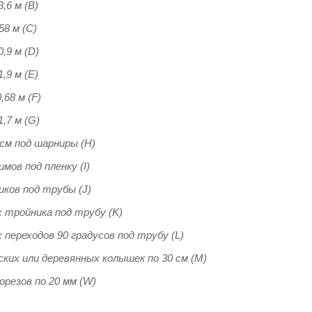
,6 м (B)
8 м (C)
,9 м (D)
,9 м (E)
68 м (F)
,7 м (G)
 см под шарниры (H)
мов под пленку (I)
ков под трубы (J)
 тройника под трубу (K)
переходов 90 градусов под трубу (L)
ких или деревянных колышек по 30 см (M)
орезов по 20 мм (W)