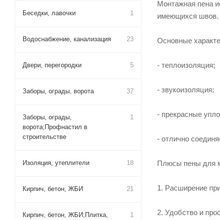
Монтажная пена и
Беседки, лавочки
1
имеющихся швов.
Водоснабжение, канализация
23
Основные характе
- теплоизоляция;
Двери, перегородки
5
- звукоизоляция;
Заборы, ограды, ворота
37
- прекрасные упл
Заборы, ограды,
1
ворота;Профнастил в
строительстве
- отлично соединя
Изоляция, утеплители
18
Плюсы пены для 
1. Расширение пр
Кирпич, бетон, ЖБИ
21
2. Удобство и про
Кирпич, бетон, ЖБИ;Плитка,
1