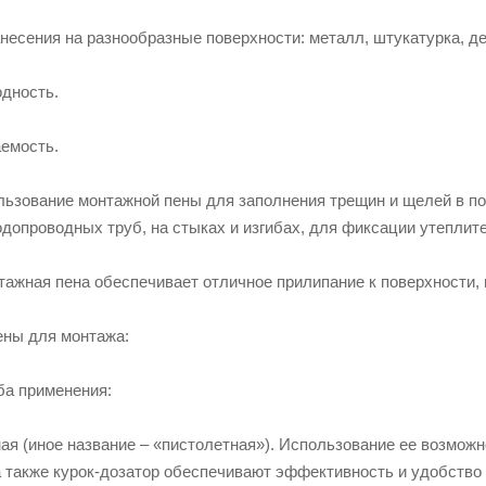
несения на разнообразные поверхности: металл, штукатурка, дер
одность.
аемость.
льзование монтажной пены для заполнения трещин и щелей в пом
одопроводных труб, на стыках и изгибах, для фиксации утеплит
ажная пена обеспечивает отличное прилипание к поверхности, н
ны для монтажа:
ба применения:
я (иное название – «пистолетная»). Использование ее возможн
а также курок-дозатор обеспечивают эффективность и удобство