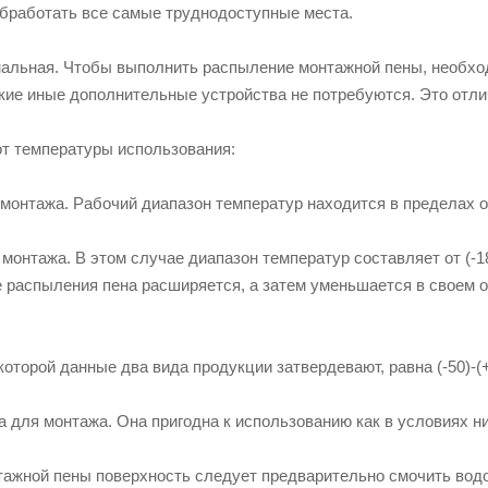
обработать все самые труднодоступные места.
альная. Чтобы выполнить распыление монтажной пены, необхо
акие иные дополнительные устройства не потребуются. Это отл
от температуры использования:
 монтажа. Рабочий диапазон температур находится в пределах от
 монтажа. В этом случае диапазон температур составляет от (-1
 распыления пена расширяется, а затем уменьшается в своем
которой данные два вида продукции затвердевают, равна (-50)-(
а для монтажа. Она пригодна к использованию как в условиях ни
тажной пены поверхность следует предварительно смочить водо