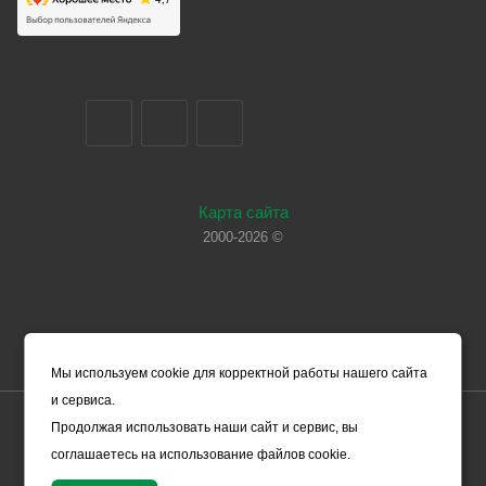
Карта сайта
2000-2026 ©
Мы используем cookie для корректной работы нашего сайта
и сервиса.
Цены, указанные на сайте, носят справочный характер и не
Продолжая использовать наши сайт и сервис, вы
являются офертой (в соответствии со ст. 435 ГК РФ). Они могут
соглашаетесь на использование файлов cookie.
изменяться в зависимости от рыночной ситуации и не влекут за