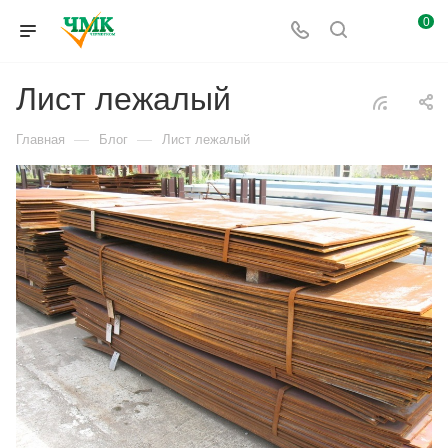
0
Лист лежалый
—
—
Главная
Блог
Лист лежалый