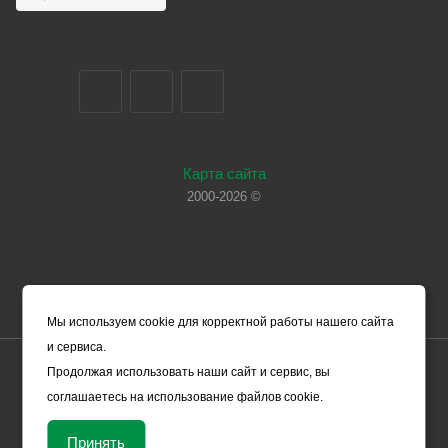
Карта сайта
2000-2026 ©
Мы используем cookie для корректной работы нашего сайта
и сервиса.
Цены, указанные на сайте, носят справочный характер и не
Продолжая использовать наши сайт и сервис, вы
являются офертой (в соответствии со ст. 435 ГК РФ). Они могут
соглашаетесь на использование файлов cookie.
изменяться в зависимости от рыночной ситуации и не влекут за
собой обязательств ООО «ЧЕРМЕТ.КОМ» по заключению
Принять