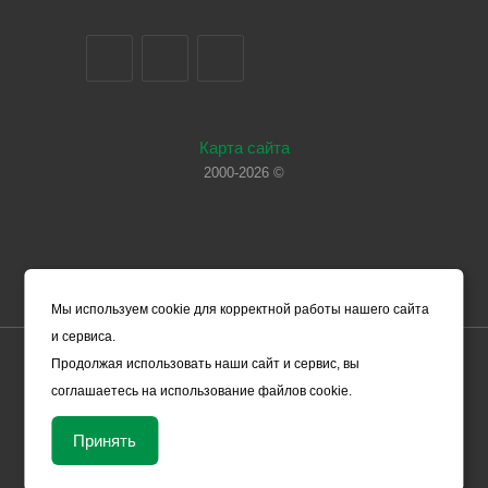
Карта сайта
2000-2026 ©
Мы используем cookie для корректной работы нашего сайта
и сервиса.
Цены, указанные на сайте, носят справочный характер и не
Продолжая использовать наши сайт и сервис, вы
являются офертой (в соответствии со ст. 435 ГК РФ). Они могут
соглашаетесь на использование файлов cookie.
изменяться в зависимости от рыночной ситуации и не влекут за
собой обязательств ООО «ЧЕРМЕТ.КОМ» по заключению
Принять
Договора. Окончательная стоимость товара формируется
менеджером и уточняется вместе со сроками поставки.