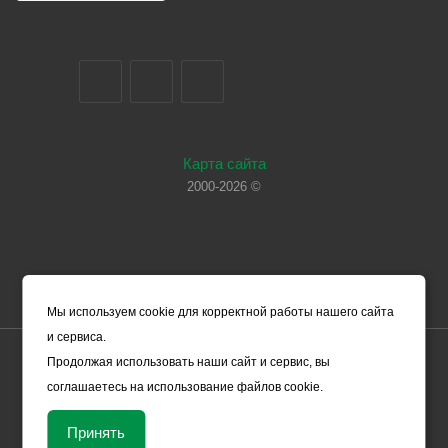
Карта сайта
2000-2026 ©
Мы используем cookie для корректной работы нашего сайта
и сервиса.
Цены, указанные на сайте, носят справочный характер и не
Продолжая использовать наши сайт и сервис, вы
являются офертой (в соответствии со ст. 435 ГК РФ). Они могут
соглашаетесь на использование файлов cookie.
изменяться в зависимости от рыночной ситуации и не влекут за
собой обязательств ООО «ЧЕРМЕТ.КОМ» по заключению
Принять
Договора. Окончательная стоимость товара формируется