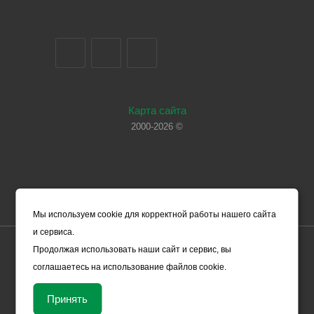
Карта сайта
2000-2026 ©
Мы используем cookie для корректной работы нашего сайта
и сервиса.
Цены, указанные на сайте, носят справочный характер и не
Продолжая использовать наши сайт и сервис, вы
являются офертой (в соответствии со ст. 435 ГК РФ). Они могут
соглашаетесь на использование файлов cookie.
изменяться в зависимости от рыночной ситуации и не влекут за
собой обязательств ООО «ЧЕРМЕТ.КОМ» по заключению
Принять
Договора. Окончательная стоимость товара формируется