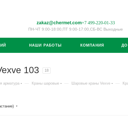
zakaz@chermet.com
+7 499-220-01-33
ПН-ЧТ 9:00-18:00,
ПТ 9:00-17:00,
СБ-ВС Выходные
ЦИЙ
НАШИ РАБОТЫ
КОМПАНИЯ
ДО
exve 103
18
—
—
—
я арматура
Краны шаровые
Шаровые краны Vexve
Кр
астание)