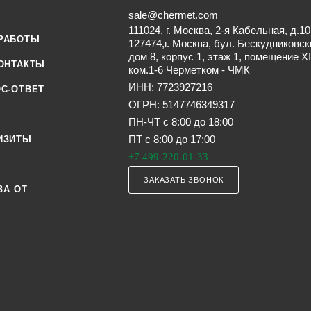
sale@chermet.com
111024, г. Москва, 2-я Кабельная, д.10
РАБОТЫ
127474,г. Москва, бул. Бескудниковск
дом 8, корпус 1, этаж 1, помещение XI
ОНТАКТЫ
ком.1-6 Черметком - ЧМК
ИНН: 7723927216
С-ОТВЕТ
ОГРН: 5147746349317
ПН-ЧТ с 8:00 до 18:00
ПТ с 8:00 до 17:00
ИЗИТЫ
+7 499-220-01-33
ЗАКАЗАТЬ ЗВОНОК
ЗА ОТ