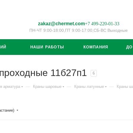
zakaz@chermet.com
+7 499-220-01-33
ПН-ЧТ 9:00-18:00,
ПТ 9:00-17:00,
СБ-ВС Выходные
ЦИЙ
НАШИ РАБОТЫ
КОМПАНИЯ
ДО
проходные 11б27п1
6
—
—
—
я арматура
Краны шаровые
Краны латунные
Краны ш
астание)