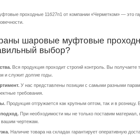
фтовые проходные 11б27п1 от компании «Черметком» — это гара
овечности.
раны шаровые муфтовые проходны
авильный выбор?
ства.
Вся продукция проходит строгий контроль. Вы получаете 
м и служит долгие годы.
ртимент.
У нас представлены позиции с самыми разными парам
оектные требования.
ы.
Продукция отгружается как крупным оптом, так и в розницу. 
подход.
При необходимости мы не только поставим материал, 
о вашим чертежам.
зка.
Наличие товара на складах гарантирует оперативную доста